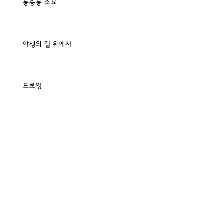
동숭동 소묘
야생의 길 위에서
드로잉
작가들이 그린 자화상
초 상 - 추억이 깃든 나의 그림
봄에 쓰는 편지