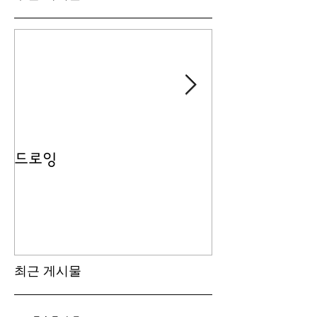
드로잉
비단길 여행 斷
최근 게시물